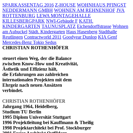
SPARKASSENTAG 2016
Z-HOUSE
WOHNHAUS PFINGST
NEDDERMANN GMBH
WOHNEN AM REHNENHOF
JVA
ROTTENBURG
LEWA MONTAGEHALLE
KILLESBERGPARK
NWI-Gebäude F
KATH.
KINDERGARTEN
TAUNUSPLATZ
Eichendorffstrasse
Wohnen
am Aubuckel
Städt. Kindergarten
Haus Hasenberg
Stadthalle
Reutlingen
Contractworld 2011
Goodyear Dunlop
KIA Genf
Mercedes-Benz Tokio
Sedus
CHRISTIAN ROTHENHÖFER
steuert einen Weg, der die Balance
zwischen Know-How und Kreativität,
Ästhetik und Effizienz hält,
die Erfahrungen aus zahlreichen
internationalen Projekten mit dem
Ehrgeiz nach neuen Ansätzen
verbindet.
CHRISTIAN ROTHENHÖFER
Jahrgang 1964, Heidelberg,
Studium TU Berlin
1995 Diplom Universität Stuttgart
1996 Projektleitung bei Kauffmann & Theilig
1998 Projektarchitekt bei Prof. Stockburger